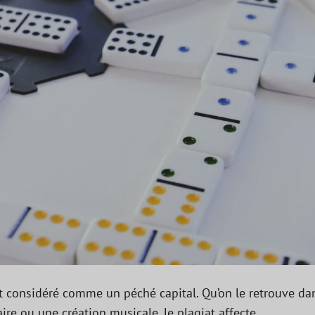
st considéré comme un péché capital. Qu’on le retrouve da
ire ou une création musicale, le plagiat affecte