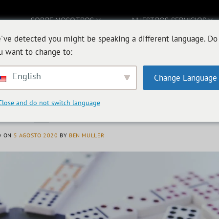
SOBRE NOSOTROS
NUESTROS SERVICIOS
've detected you might be speaking a different language. Do
ACTE CON
u want to change to:
ARCHIVOS DE CATEGORÍA:
SEO
English
Change Language
SEGURIDAD EN LÍNEA
,
ESTRATEGIA
dre les dangers et s’en protéger
Close and do not switch language
D ON
5 AGOSTO 2020
BY
BEN MULLER