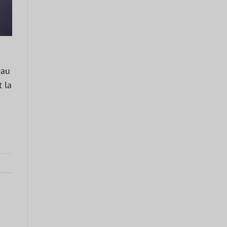
eau
 la