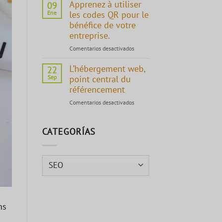
Apprenez à utiliser
09
Ene
les codes QR pour le
bénéfice de votre
entreprise.
Comentarios desactivados
en
Apprenez
L’hébergement web,
à
22
utiliser
Sep
point central du
les
référencement
codes
Comentarios desactivados
en
QR
L’hébergement
pour
web,
le
CATEGORÍAS
point
bénéfice
central
de
du
votre
référencement
Categorías
entreprise.
ns