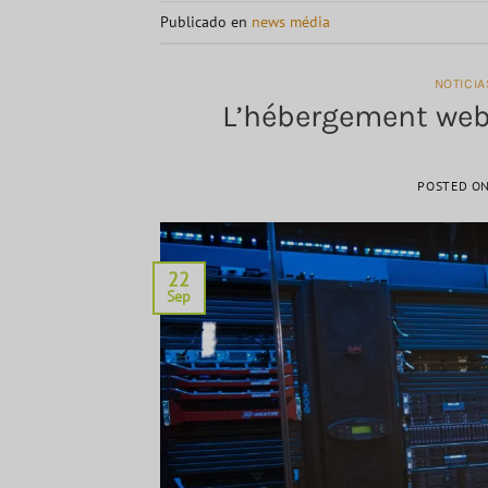
Publicado en
news média
NOTICI
L’hébergement web,
POSTED O
22
Sep