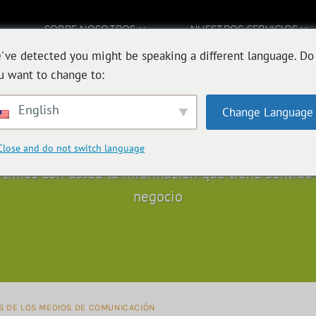
SOBRE NOSOTROS
NUESTROS SERVICIOS
've detected you might be speaking a different language. Do
ACTE CON
NUESTRAS
u want to change to:
English
FLEXIONES FINA
Change Language
Close and do not switch language
timos con usted la información que tiene sentido 
negocio
AS DE LOS MEDIOS DE COMUNICACIÓN