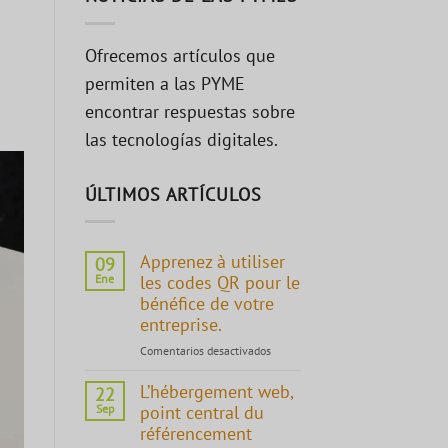
Ofrecemos artículos que
permiten a las PYME
encontrar respuestas sobre
las tecnologías digitales.
ÚLTIMOS ARTÍCULOS
Apprenez à utiliser
09
Ene
les codes QR pour le
bénéfice de votre
entreprise.
Comentarios desactivados
en
Apprenez
L’hébergement web,
à
22
utiliser
Sep
point central du
les
référencement
codes