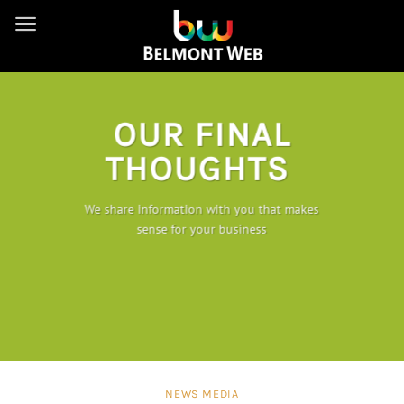
Skip
to
content
OUR FINAL
THOUGHTS
We share information with you that makes
sense for your business
NEWS MEDIA