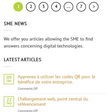
1
2
3
4
...
7
SME NEWS
We offer you articles allowing the SME to find
answers concerning digital technologies.
LATEST ARTICLES
Apprenez à utiliser les codes QR pour le
09
Jan
bénéfice de votre entreprise.
Comments Off
on
Apprenez
L’hébergement web, point central du
à
22
Sep
référencement
utiliser
les
Comments Off
on