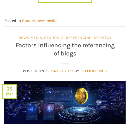
Posted in
Google
,
news média
NEWS MEDIA
,
SEO TOOLS
,
REFERENCING
,
STRATEGY
Factors influencing the referencing
of blogs
POSTED ON
25 MARCH 2022
BY
BELMONT WEB
25
Mar