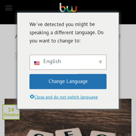
Ir
al
contenido
We've detected you might be
speaking a different language. Do
ARCHIVOS DE CATEGORÍA:
E-COMMERCE
you want to change to:
COMUNICACIÓN
,
CONTENIDO
,
COMERCIO ELECTRÓNICO
,
GOOGLE
,
MARKETING DE ENTRADA
,
HERRAMIENTAS SEO
,
English
REDES SOCIALES
,
SEO
Guide de référencement local
Change Language
POSTED ON
14 OCTUBRE 2021
BY
BEN MULLER
Close and do not switch language
14
Octubre