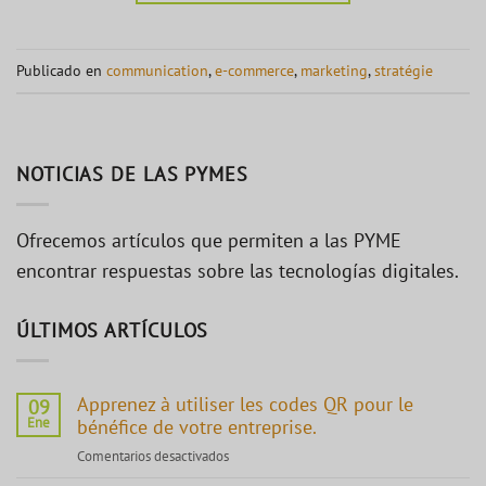
Publicado en
communication
,
e-commerce
,
marketing
,
stratégie
NOTICIAS DE LAS PYMES
Ofrecemos artículos que permiten a las PYME
encontrar respuestas sobre las tecnologías digitales.
ÚLTIMOS ARTÍCULOS
Apprenez à utiliser les codes QR pour le
09
Ene
bénéfice de votre entreprise.
Comentarios desactivados
en
Apprenez