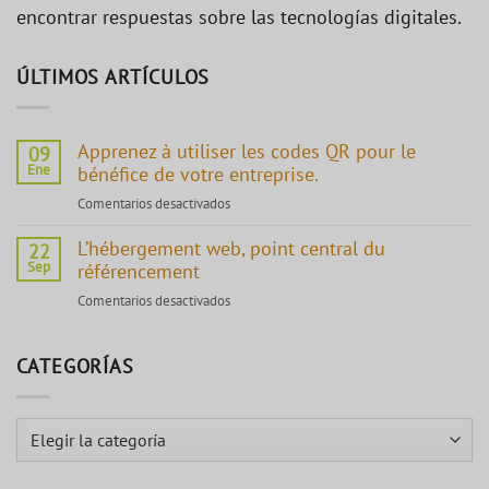
encontrar respuestas sobre las tecnologías digitales.
ÚLTIMOS ARTÍCULOS
Apprenez à utiliser les codes QR pour le
09
Ene
bénéfice de votre entreprise.
Comentarios desactivados
en
Apprenez
L’hébergement web, point central du
à
22
Sep
référencement
utiliser
les
Comentarios desactivados
en
codes
L’hébergement
QR
web,
pour
CATEGORÍAS
point
le
central
bénéfice
du
de
Categorías
référencement
votre
entreprise.