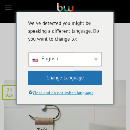
Ir
al
contenido
We've detected you might be
speaking a different language. Do
SEGURIDAD EN LÍNEA
,
WORDPRESS
you want to change to:
Les meilleurs plugins anti-
virus pour wordpress
English
POSTED ON
21 AGOSTO 2020
BY
BEN MULLER
Change Language
21
Close and do not switch language
Ago