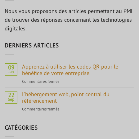
Nous vous proposons des articles permettant au PME
de trouver des réponses concernant les technologies
digitales.
DERNIERS ARTICLES
Apprenez à utiliser les codes QR pour le
09
Jan
bénéfice de votre entreprise.
Commentaires fermés
sur
Apprenez
L’hébergement web, point central du
à
22
Sep
référencement
utiliser
les
Commentaires fermés
sur
codes
L’hébergement
QR
web,
pour
CATÉGORIES
point
le
central
bénéfice