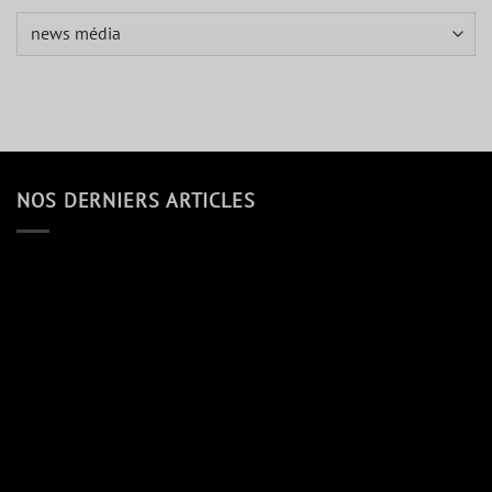
du
de
Catégories
référencement
votre
entreprise.
NOS DERNIERS ARTICLES