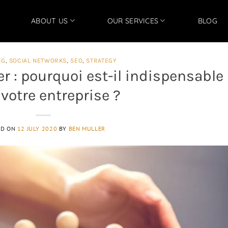
ABOUT US
OUR SERVICES
BLOG
NG
,
SOCIAL NETWORKS
,
SEO
,
STRATEGY
: pourquoi est-il indispensable
votre entreprise ?
ED ON
12 JULY 2020
BY
BEN MULLER