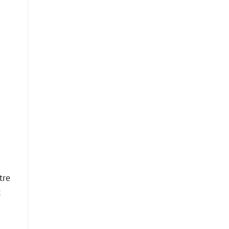
tre
t