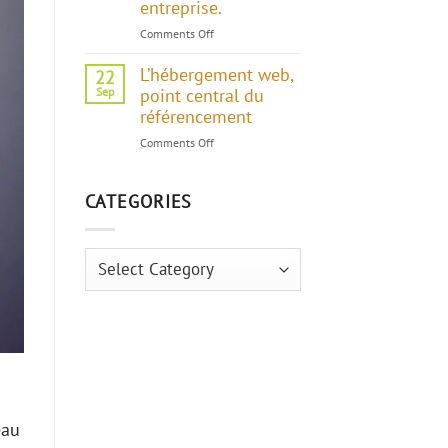
entreprise.
Comments Off
on
Apprenez
L’hébergement web,
à
22
utiliser
Sep
point central du
les
référencement
codes
Comments Off
on
QR
L’hébergement
pour
web,
le
CATEGORIES
point
bénéfice
central
de
du
votre
référencement
Categories
entreprise.
eau