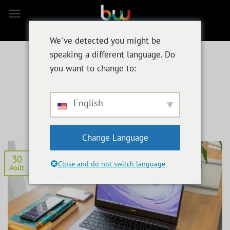
Skip
to
content
We've detected you might be
speaking a different language. Do
NEWS MÉDIA
you want to change to:
Le MateBook D 14 de Huawei
vaut-il le détour ?
English
PUBLIÉ LE
30 AOÛT 2021
PAR
BEN MULLER
Change Language
30
Close and do not switch language
Août