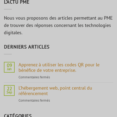
L’ACTU PME
Nous vous proposons des articles permettant au PME
de trouver des réponses concernant les technologies
digitales.
DERNIERS ARTICLES
Apprenez à utiliser les codes QR pour le
09
Jan
bénéfice de votre entreprise.
Commentaires fermés
sur
Apprenez
L’hébergement web, point central du
à
22
Sep
référencement
utiliser
les
Commentaires fermés
sur
codes
L’hébergement
QR
web,
pour
CATÉGORIES
point